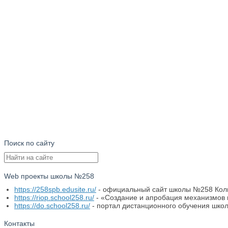
Поиск по сайту
Web проекты школы №258
https://258spb.edusite.ru/
- официальный сайт школы №258 Колп
https://riop.school258.ru/
- «Создание и апробация механизмов 
https://do.school258.ru/
- портал дистанционного обучения шко
Контакты