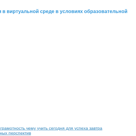
я в виртуальной среде в условиях образовательной
грамотность чему учить сегодня для успеха завтра
ных перспектив