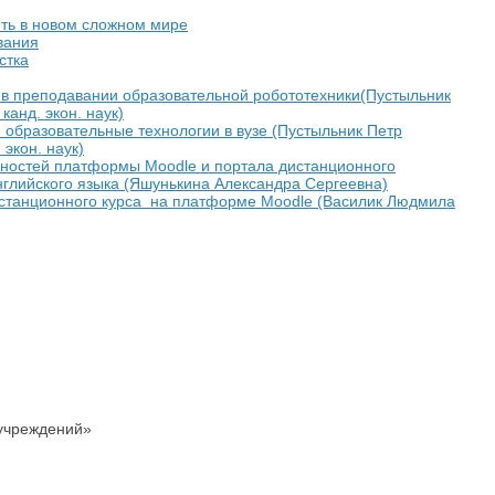
еть в новом сложном мире
вания
стка
в преподавании образовательной робототехники(Пустыльник
 канд. экон. наук)
образовательные технологии в вузе (Пустыльник Петр
 экон. наук)
ностей платформы Moodle и портала дистанционного
нглийского языка (Яшунькина Александра Сергеевна)
станционного курса на платформе Moodle (Василик Людмила
 учреждений»